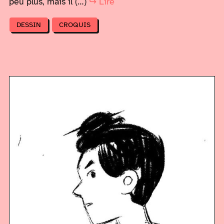
peu plus, mais il (…)
↪ Lire
DESSIN
CROQUIS