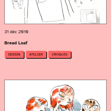
31 déc 2010
Bread Loaf
DESSIN
ATELIER
CROQUIS