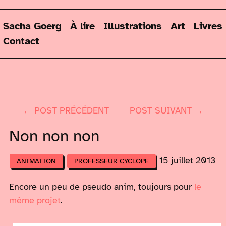
Sacha Goerg
À lire
Illustrations
Art
Livres
Contact
← POST PRÉCÉDENT
POST SUIVANT →
Non non non
15 juillet 2013
ANIMATION
PROFESSEUR CYCLOPE
Encore un peu de pseudo anim, toujours pour
le
même projet
.