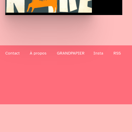
Contact
À propos
GRANDPAPIER
Insta
RSS