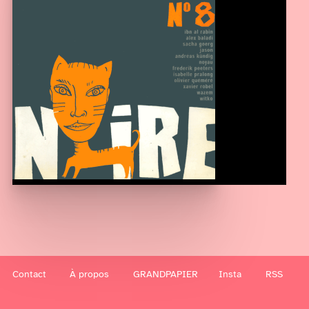
Contact
À propos
GRANDPAPIER
Insta
RSS