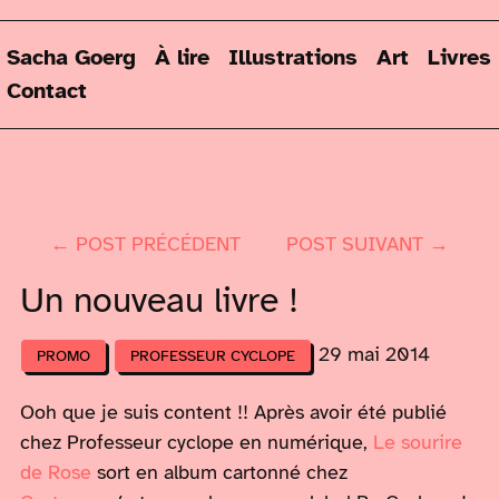
Sacha Goerg
À lire
Illustrations
Art
Livres
Contact
← POST PRÉCÉDENT
POST SUIVANT →
Un nouveau livre !
29 mai 2014
PROMO
PROFESSEUR CYCLOPE
Ooh que je suis content !! Après avoir été publié
chez Professeur cyclope en numérique,
Le sourire
de Rose
sort en album cartonné chez