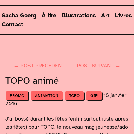
Sacha Goerg
À lire
Illustrations
Art
Livres
Contact
← POST PRÉCÉDENT
POST SUIVANT →
TOPO animé
18 janvier
PROMO
ANIMATION
TOPO
GIF
2016
J’ai bossé durant les fêtes (enfin surtout juste après
les fêtes) pour TOPO, le nouveau mag jeunesse/ado