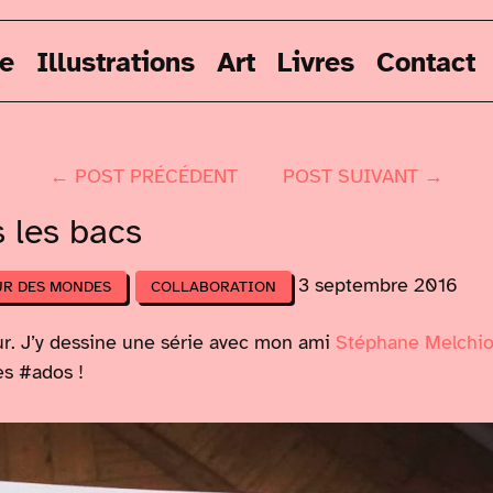
re
Illustrations
Art
Livres
Contact
← POST PRÉCÉDENT
POST SUIVANT →
 les bacs
3 septembre 2016
UR DES MONDES
COLLABORATION
 jour. J’y dessine une série avec mon ami
Stéphane Melchio
es #ados !