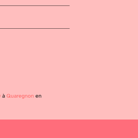
D
à
Quaregnon
en