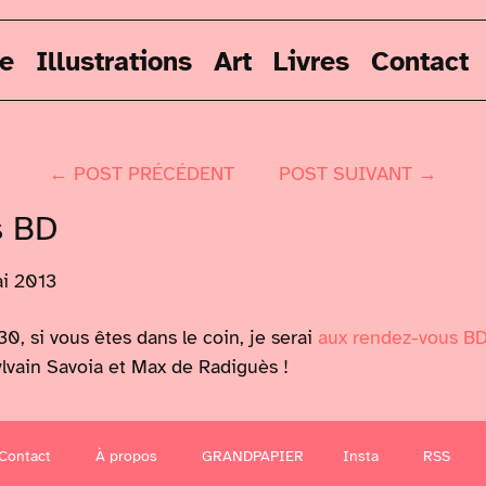
re
Illustrations
Art
Livres
Contact
← POST PRÉCÉDENT
POST SUIVANT →
s BD
i 2013
, si vous êtes dans le coin, je serai
aux rendez-vous B
vain Savoia et Max de Radiguès !
Contact
À propos
GRANDPAPIER
Insta
RSS