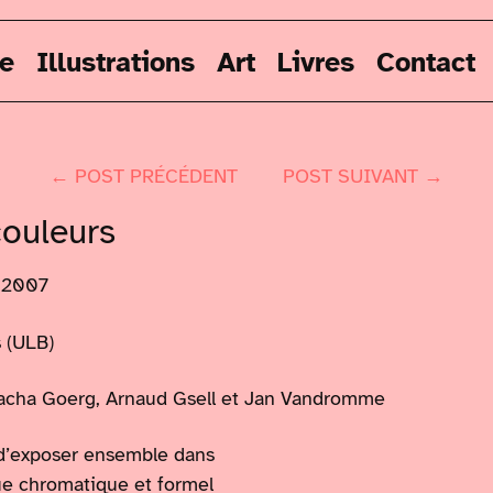
re
Illustrations
Art
Livres
Contact
← POST PRÉCÉDENT
POST SUIVANT →
ouleurs
 2007
s (ULB)
Sacha Goerg, Arnaud Gsell et Jan Vandromme
 d’exposer ensemble dans
gue chromatique et formel