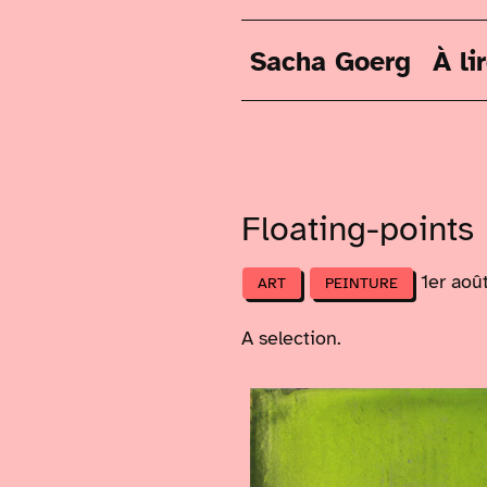
Sacha Goerg
À li
Floating-points
1er aoû
ART
PEINTURE
A selection.