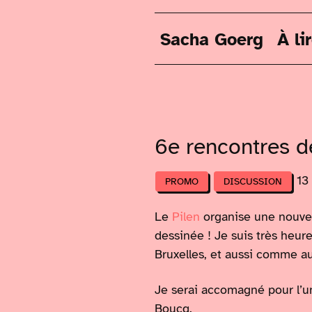
Sacha Goerg
À li
6e rencontres d
13
PROMO
DISCUSSION
Le
Pilen
organise une nouvel
dessinée ! Je suis très heur
Bruxelles, et aussi comme au
Je serai accomagné pour l’u
Boucq.